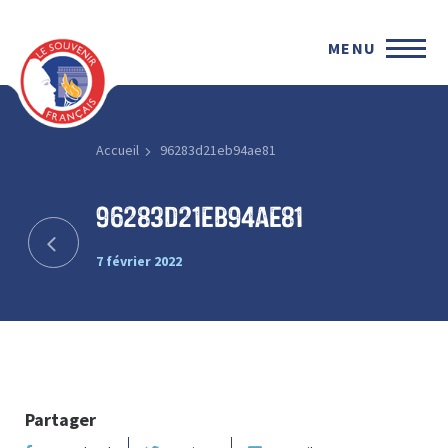
MENU
Accueil
96283d21eb94ae81
96283d21eb94ae81
7 février 2022
Partager