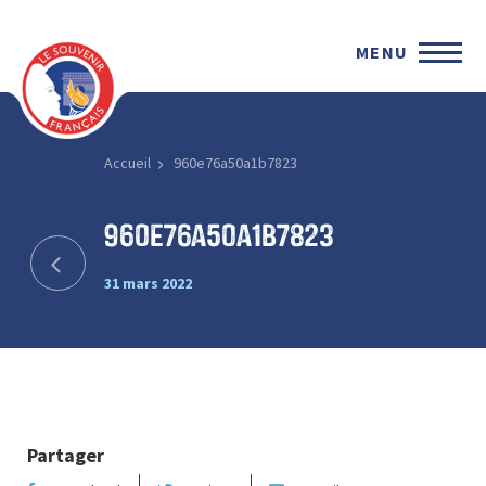
MENU
Accueil
960e76a50a1b7823
960e76a50a1b7823
31 mars 2022
Partager