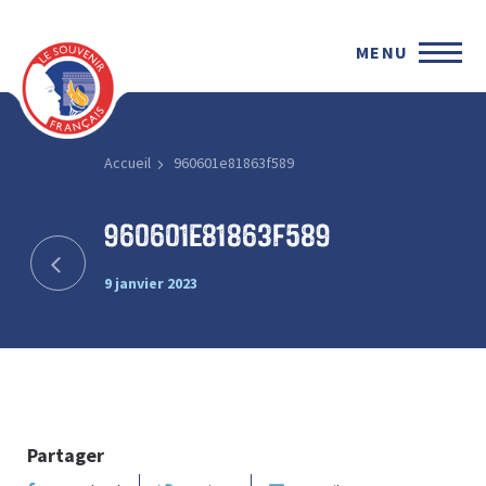
MENU
Accueil
960601e81863f589
960601e81863f589
9 janvier 2023
Partager