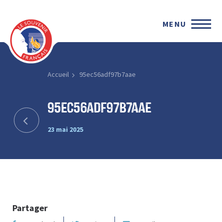
MENU
Accueil
95ec56adf97b7aae
95ec56adf97b7aae
23 mai 2025
Partager