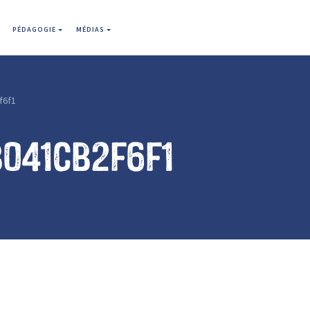
PÉDAGOGIE
MÉDIAS
f6f1
041cb2f6f1