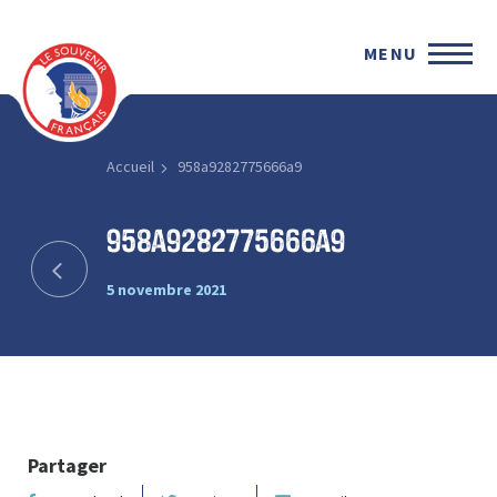
MENU
Accueil
958a9282775666a9
958a9282775666a9
5 novembre 2021
Partager