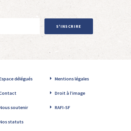
S'INSCRIRE
Espace délégués
Mentions légales
Contact
Droit à l’image
Nous soutenir
RAFI-SF
Nos statuts