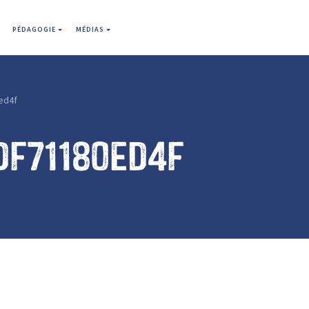
PÉDAGOGIE
MÉDIAS
ed4f
df71180ed4f