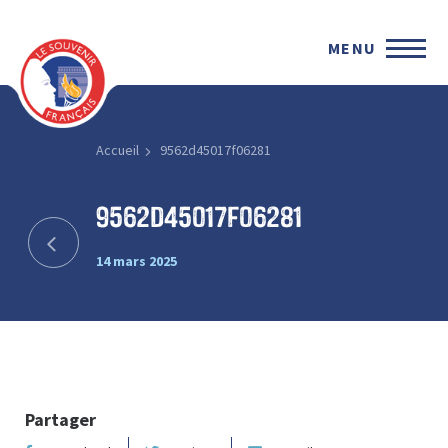
MENU
Accueil
9562d45017f06281
9562d45017f06281
14 mars 2025
Partager