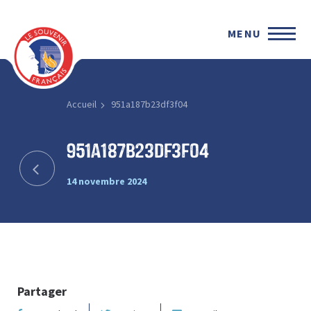
MENU
Accueil
951a187b23df3f04
951a187b23df3f04
14 novembre 2024
Partager