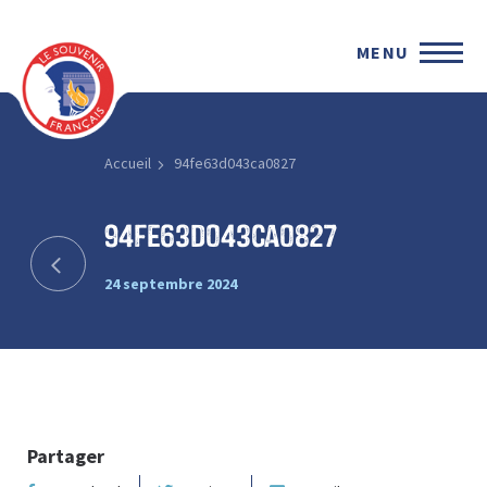
MENU
Accueil
94fe63d043ca0827
94fe63d043ca0827
24 septembre 2024
Partager