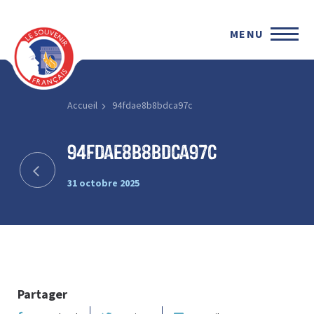
MENU
Accueil
94fdae8b8bdca97c
94fdae8b8bdca97c
31 octobre 2025
Partager