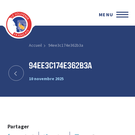
MENU
Accueil
94ee3c174e362b3a
94ee3c174e362b3a
10 novembre 2025
Partager