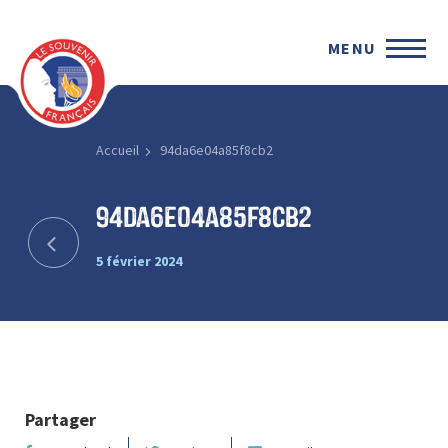
MENU
Accueil
94da6e04a85f8cb2
94da6e04a85f8cb2
5 février 2024
Partager