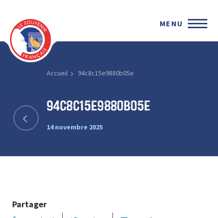
MENU
Accueil
94c8c15e9880b05e
94c8c15e9880b05e
14 novembre 2025
Partager