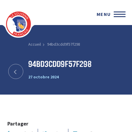
MENU
Accueil
94bd3cdd9f57f298
94bd3cdd9f57f298
27 octobre 2024
Partager