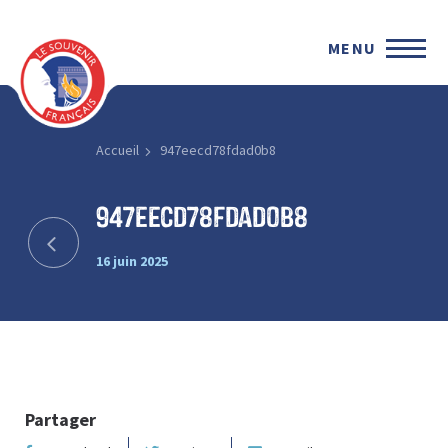
MENU
Accueil
947eecd78fdad0b8
947eecd78fdad0b8
16 juin 2025
Partager