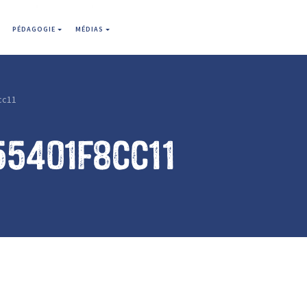
PÉDAGOGIE
MÉDIAS
cc11
55401f8cc11