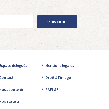
S'INSCRIRE
Espace délégués
Mentions légales
Contact
Droit à l’image
Nous soutenir
RAFI-SF
Nos statuts