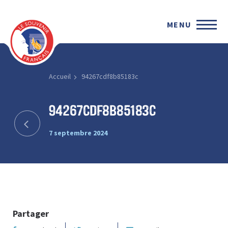
MENU
Accueil
94267cdf8b85183c
94267cdf8b85183c
7 septembre 2024
Partager