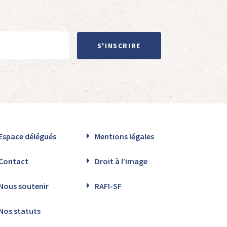
S'INSCRIRE
Espace délégués
Mentions légales
Contact
Droit à l’image
Nous soutenir
RAFI-SF
Nos statuts