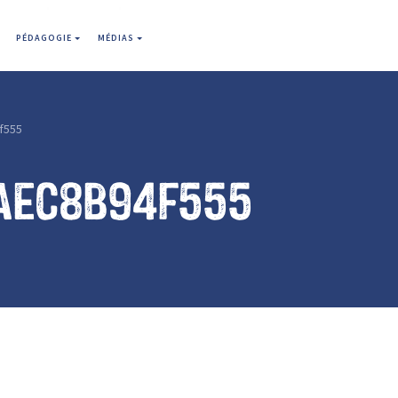
PÉDAGOGIE
MÉDIAS
f555
aec8b94f555