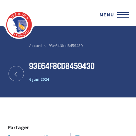
MENU
Accueil
93e64f8cd8459430
93e64f8cd8459430
6 juin 2024
Partager