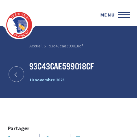
MENU
Accueil
93c43cae599018cf
93c43cae599018cf
10 novembre 2023
Partager