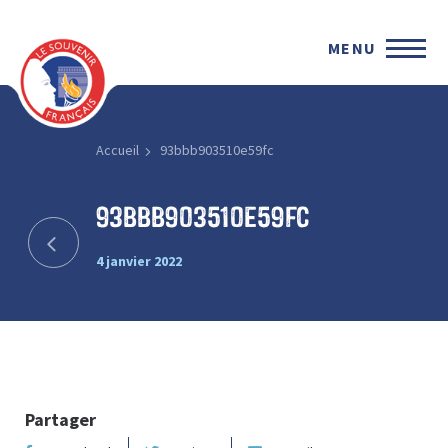
MENU
Accueil
93bbb903510e59fc
93bbb903510e59fc
4 janvier 2022
Partager