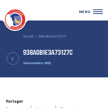
MENU
Accueil
938adb1e3a73127c
938adb1e3a73127c
14 novembre 2023
Partager