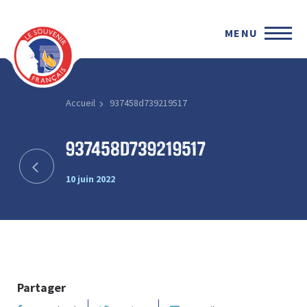
MENU
Accueil
937458d739219517
937458d739219517
10 juin 2022
Partager