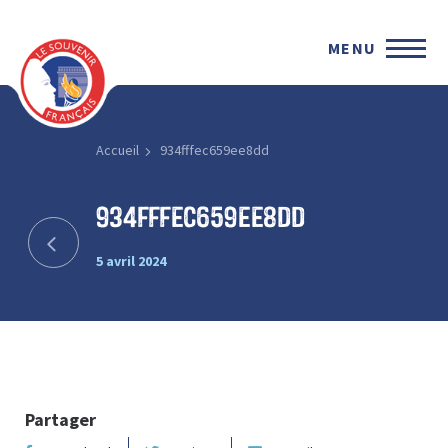
MENU
Accueil
934fffec659ee8dd
934fffec659ee8dd
5 avril 2024
Partager