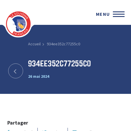
MENU
Accueil
934ee352c77255c0
934ee352c77255c0
26 mai 2024
Partager