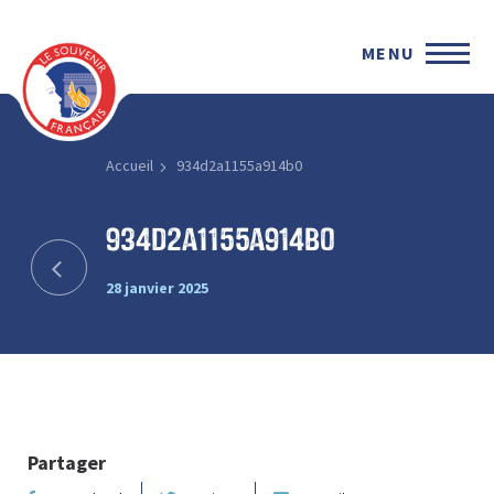
MENU
Accueil
934d2a1155a914b0
934d2a1155a914b0
28 janvier 2025
Partager