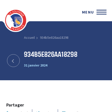
MENU
Accueil
934b5e826aa18298
934b5e826aa18298
31 janvier 2024
Partager