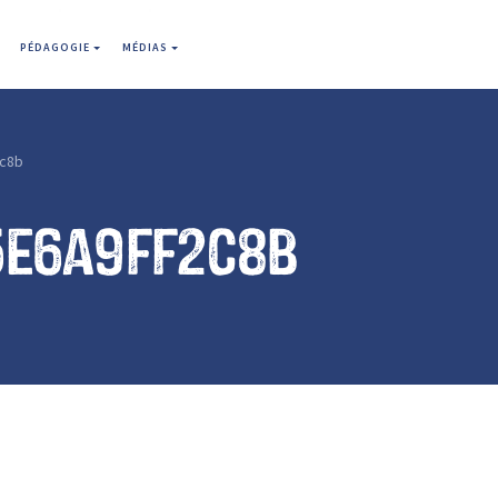
PÉDAGOGIE
MÉDIAS
2c8b
5e6a9ff2c8b