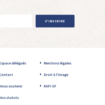
S'INSCRIRE
Espace délégués
Mentions légales
Contact
Droit à l’image
Nous soutenir
RAFI-SF
Nos statuts