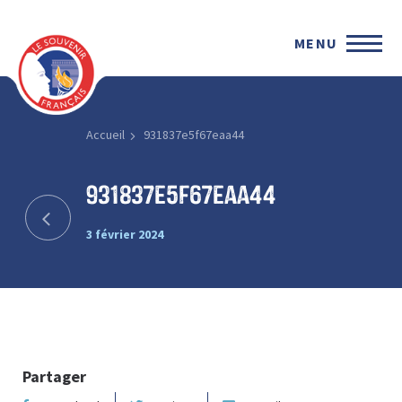
MENU
Accueil
931837e5f67eaa44
931837e5f67eaa44
3 février 2024
Partager