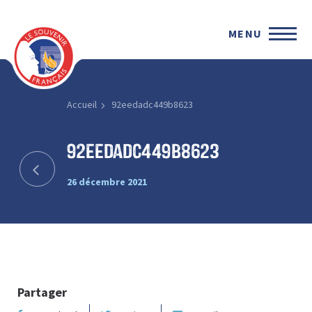
MENU
Accueil
92eedadc449b8623
92eedadc449b8623
26 décembre 2021
Partager