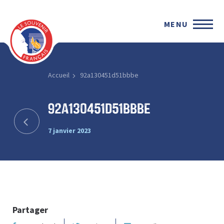
MENU
Accueil
92a130451d51bbbe
92a130451d51bbbe
7 janvier 2023
Partager