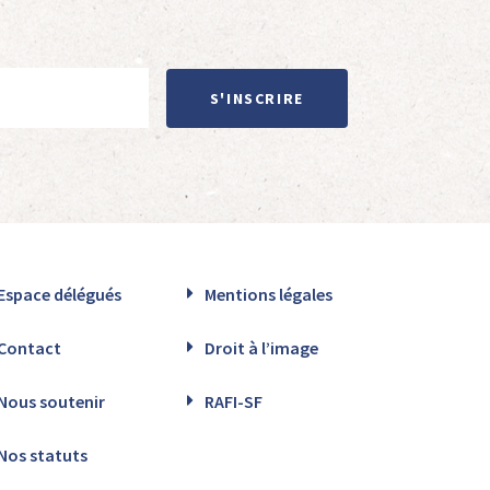
S'INSCRIRE
Espace délégués
Mentions légales
Contact
Droit à l’image
Nous soutenir
RAFI-SF
Nos statuts