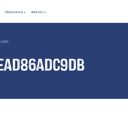
PÉDAGOGIE
MÉDIAS
dc9db
ead86adc9db