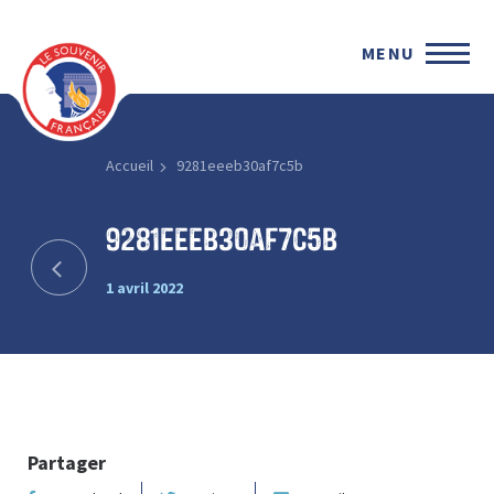
MENU
Accueil
9281eeeb30af7c5b
9281eeeb30af7c5b
1 avril 2022
Partager