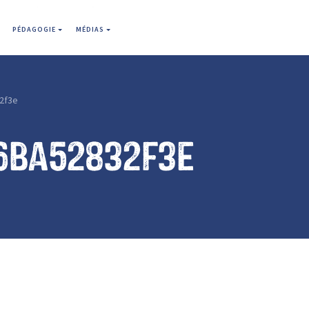
PÉDAGOGIE
MÉDIAS
2f3e
6ba52832f3e