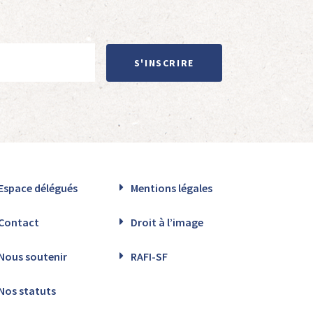
S'INSCRIRE
Espace délégués
Mentions légales
Contact
Droit à l’image
Nous soutenir
RAFI-SF
Nos statuts