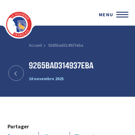
MENU
Accueil
9265bad314937eba
9265bad314937eba
10 novembre 2025
Partager