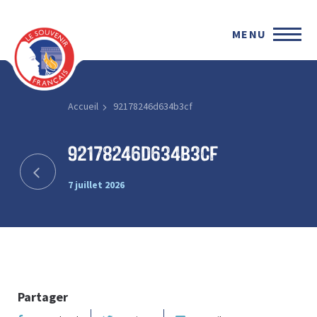
MENU
Accueil
92178246d634b3cf
92178246d634b3cf
7 juillet 2026
Partager