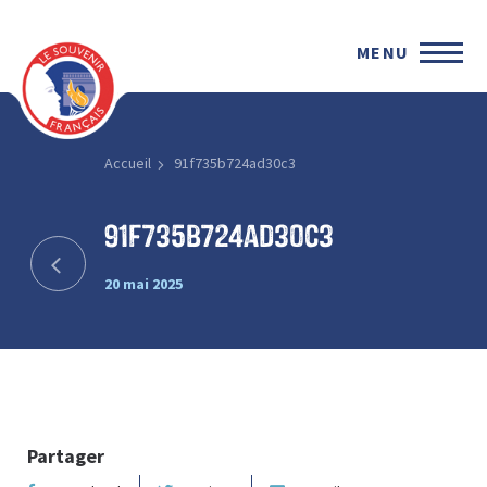
MENU
Accueil
91f735b724ad30c3
91f735b724ad30c3
20 mai 2025
Partager