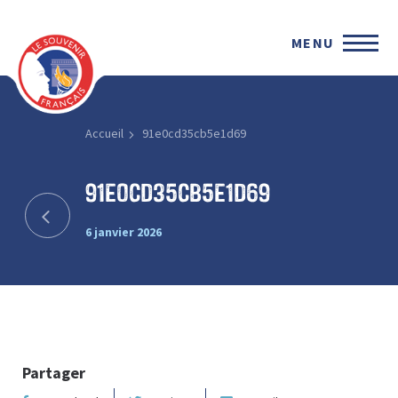
MENU
Accueil
91e0cd35cb5e1d69
91e0cd35cb5e1d69
6 janvier 2026
Partager