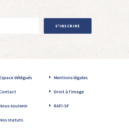
S'INSCRIRE
Espace délégués
Mentions légales
Contact
Droit à l’image
Nous soutenir
RAFI-SF
Nos statuts