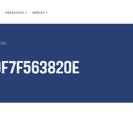
PÉDAGOGIE
MÉDIAS
820e
0f7f563820e