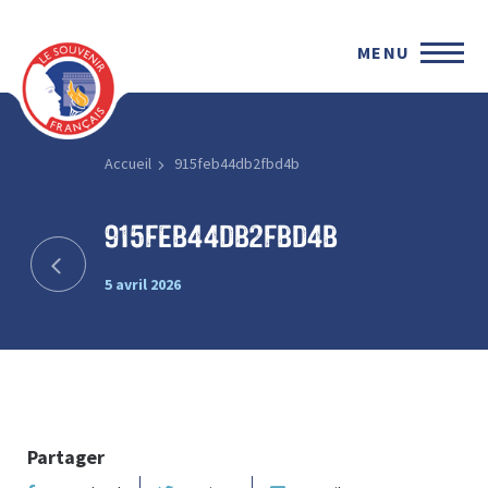
MENU
Accueil
915feb44db2fbd4b
915feb44db2fbd4b
5 avril 2026
Partager