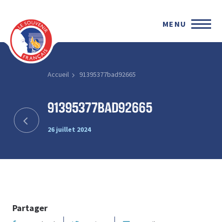
MENU
Accueil
91395377bad92665
91395377bad92665
26 juillet 2024
Partager