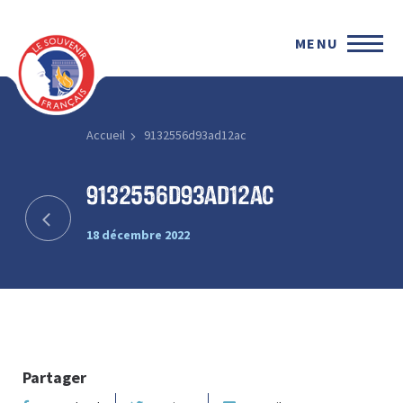
MENU
Accueil
9132556d93ad12ac
9132556d93ad12ac
18 décembre 2022
Partager