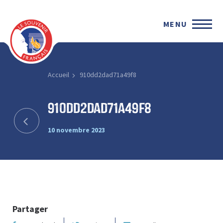
MENU
Accueil
910dd2dad71a49f8
910dd2dad71a49f8
10 novembre 2023
Partager