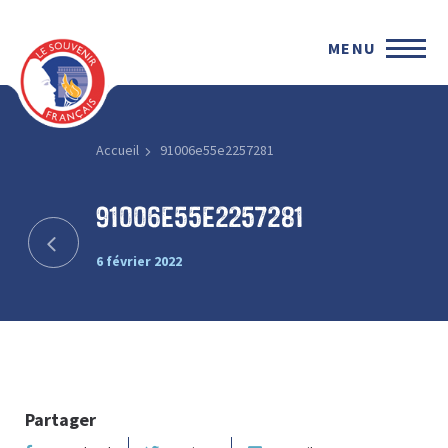
MENU
Accueil
91006e55e2257281
91006e55e2257281
6 février 2022
Partager