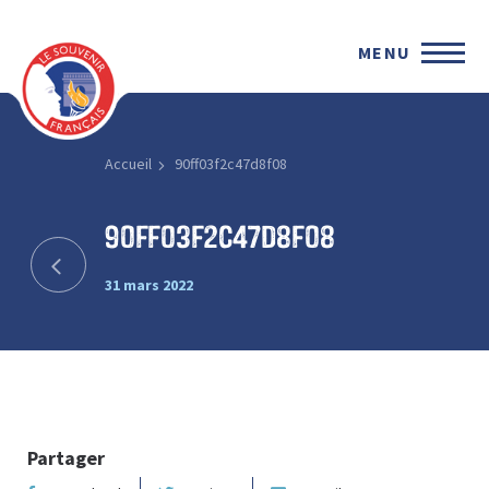
MENU
Accueil
90ff03f2c47d8f08
90ff03f2c47d8f08
31 mars 2022
Partager