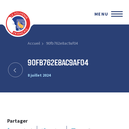
MENU
Accueil
90fb762e8ac9af04
90fb762e8ac9af04
8 juillet 2024
Partager