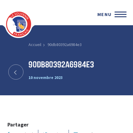
MENU
Accueil
90db80392a6984e3
90db80392a6984e3
10 novembre 2023
Partager