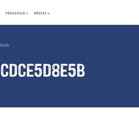
PÉDAGOGIE
MÉDIAS
d8e5b
bcdce5d8e5b