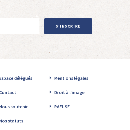
S'INSCRIRE
Espace délégués
Mentions légales
Contact
Droit à l’image
Nous soutenir
RAFI-SF
Nos statuts