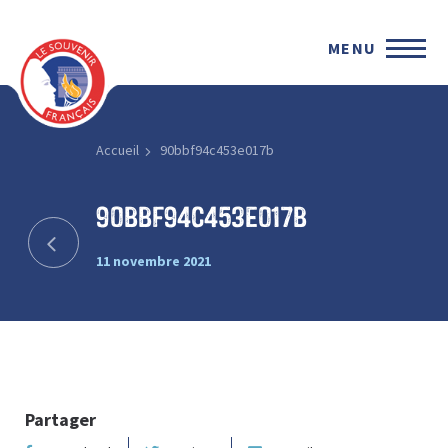
MENU
Accueil
90bbf94c453e017b
90bbf94c453e017b
11 novembre 2021
Partager